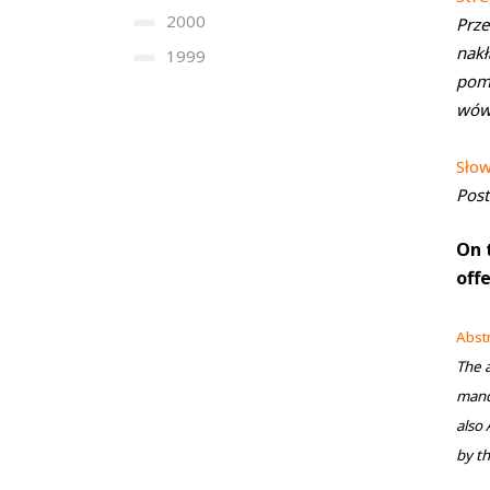
2000
Prze
nakł
1999
pomi
wów-
Sło
Post
On 
off
Abst
The a
manda
also 
by t