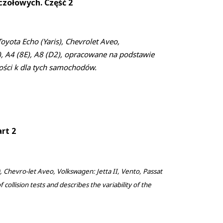
zołowych. Część 2
yota Echo (Yaris), Chevrolet Aveo,
8D), A4 (8E), A8 (D2), opracowane na podstawie
ości k dla tych samochodów.
art 2
, Chevro-let Aveo, Volkswagen: Jetta II, Vento, Passat
 collision tests and describes the variability of the