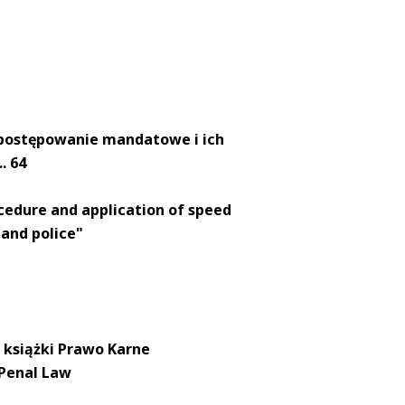
postępowanie mandatowe i ich
. 64
cedure and application of speed
 and police"
 książki Prawo Karne
 Penal Law