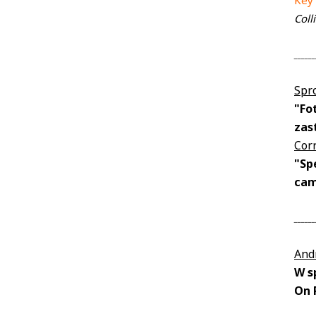
Key
Coll
______
Spr
"Fo
zast
Corr
"Sp
cam
______
And
W s
On 