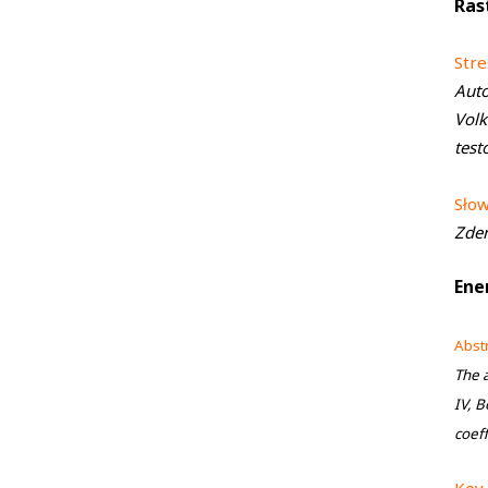
Ras
Stre
Auto
Volk
test
Sło
Zder
Ene
Abst
The a
IV, B
coeff