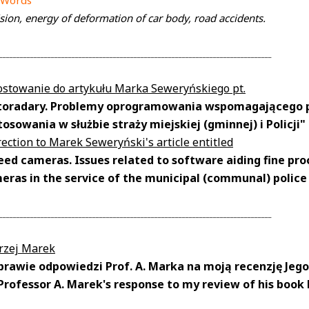
 Words
ision, energy of deformation of car body, road accidents.
_______________________________________________________________________________
ostowanie do artykułu Marka Seweryńskiego pt.
toradary. Problemy oprogramowania wspomagającego 
osowania w służbie straży miejskiej (gminnej) i Policji" .
ection to Marek Seweryński's article entitled
eed cameras. Issues related to software aiding fine pro
eras in the service of the municipal (communal) police
_______________________________________________________________________________
rzej Marek
prawie odpowiedzi Prof. A. Marka na moją recenzję Jego
Professor A. Marek's response to my review of his book