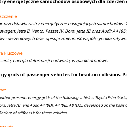
try energetyczne samochodów osobowych dla zderzeń c
szczenie
r przedstawia rastry energetyczne następujących samochodów: To
swagen: Jetta II, Vento, Passat IV, Bora, Jetta III oraz Audi: A4 (
ów zderzeniowych oraz opisuje zmienność współczynnika sztywn
wa kluczowe
zenie, energia deformacji nadwozia, wypadki drogowe.
rgy grids of passenger vehicles for head-on collisions. P
ract
uthor presents energy grids of the following vehicles: Toyota Echo (Yaris)
ora, Jetta III, and Audi: A4 (8D), A4 (8E), A8 (D2), developed on the basis of
iecient of stiffness k for these vehicles.