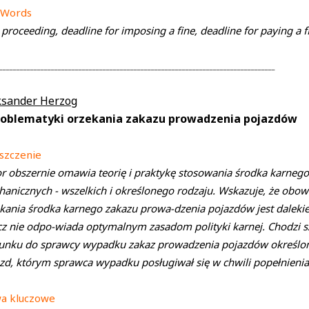
 Words
 proceeding, deadline for imposing a fine, deadline for paying a f
________________________________________________________________________________
ksander Herzog
roblematyki orzekania zakazu prowadzenia pojazdów
szczenie
r obszernie omawia teorię i praktykę stosowania środka karneg
anicznych - wszelkich i określonego rodzaju. Wskazuje, że obowi
kania środka karnego zakazu prowa-dzenia pojazdów jest dalekie
z nie odpo-wiada optymalnym zasadom polityki karnej. Chodzi sz
unku do sprawcy wypadku zakaz prowadzenia pojazdów określonej k
zd, którym sprawca wypadku posługiwał się w chwili popełnienia
wa kluczowe