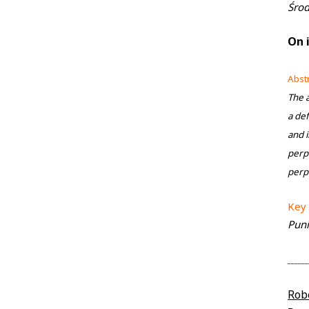
Środ
On 
Abst
The a
a def
and i
perpe
perp
Key
Puni
______
Rob