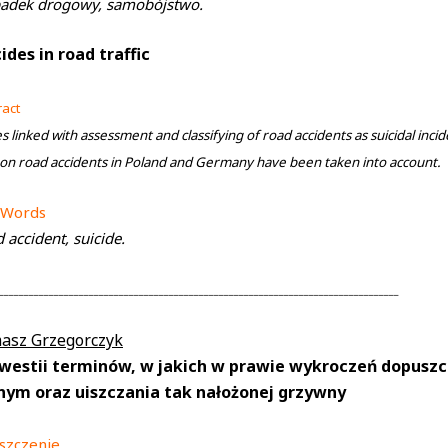
adek drogowy, samobójstwo.
ides in road traffic
ract
s linked with assessment and classifying of road accidents as suicidal inci
 on road accidents in Poland and Germany have been taken into account.
 Words
 accident, suicide.
________________________________________________________________________________
asz Grzegorczyk
westii terminów, w jakich w prawie wykroczeń dopusz
nym oraz uiszczania tak nałożonej grzywny
szczenie