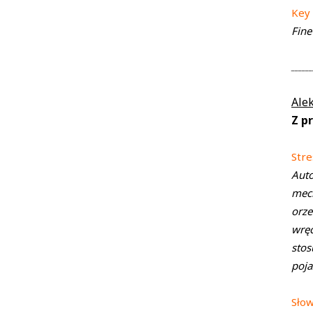
Key
Fine
______
Ale
Z p
Stre
Auto
mech
orze
wręc
stos
poja
Sło