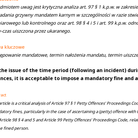
dmiotem uwag jest krytyczna analiza art. 97 § 1 k.p.w. w zakre
adania grzywny mandatem karnym w szczególności w razie stwi
arowego lub kontrolnego oraz art. 98 § 4 i 5 i art. 99 k.p.w. od
czas uiszczona przez ukaranego.
wa kluczowe
ępowanie mandatowe, termin nałożenia mandatu, termin uiszcz
the issue of the time period (following an incident) dur
ences, it is acceptable to impose a mandatory fine and a
ract
rticle is a critical analysis of Article 97 § 1 Petty Offences' Proceedings 
tory fines, particularly in the case of ascertaining a (petty) offence wit
Article 98 § 4 and 5 and Article 99 Petty Offences' Proceedings Code, rela
he fined person.