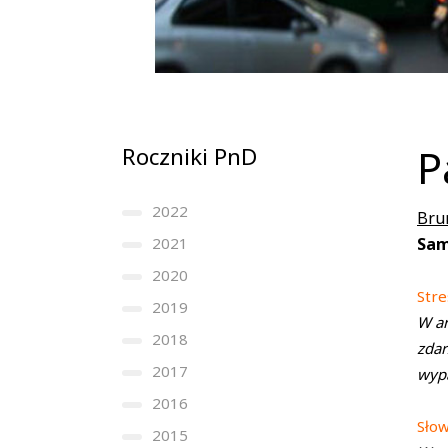
P
Roczniki PnD
2022
Bru
2021
Sam
2020
Stre
2019
W ar
2018
zdar
2017
wypa
2016
Sło
2015