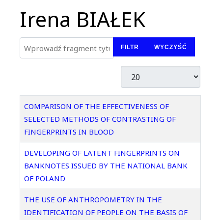
Irena BIAŁEK
Wprowadź fragment tytułu
FILTR
WYCZYŚĆ
Pokaż #
Tytuł
COMPARISON OF THE EFFECTIVENESS OF
SELECTED METHODS OF CONTRASTING OF
FINGERPRINTS IN BLOOD
DEVELOPING OF LATENT FINGERPRINTS ON
BANKNOTES ISSUED BY THE NATIONAL BANK
OF POLAND
THE USE OF ANTHROPOMETRY IN THE
IDENTIFICATION OF PEOPLE ON THE BASIS OF