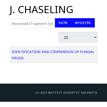
J. CHASELING
Wprowadź fragment tytułu
FILTR
WYCZYŚĆ
Pokaż #
Tytuł
IDENTIFICATION AND COMPARISON OF FUNGAL
DRUGS
(C) 2023 INSTYTUT EKSPERTYZ SĄDOWYCH