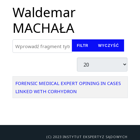
Waldemar
MACHAŁA
Wprowadź fragment tytułu
FILTR
WYCZYŚĆ
Pokaż #
Tytuł
FORENSIC MEDICAL EXPERT OPINING IN CASES
LINKED WITH CORHYDRON
(C) 2023 INSTYTUT EKSPERTYZ SĄDOWYCH